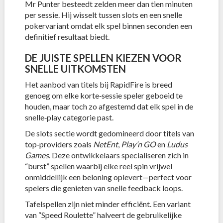
Mr Punter besteedt zelden meer dan tien minuten
per sessie. Hij wisselt tussen slots en een snelle
pokervariant omdat elk spel binnen seconden een
definitief resultaat biedt.
DE JUISTE SPELLEN KIEZEN VOOR
SNELLE UITKOMSTEN
Het aanbod van titels bij RapidFire is breed
genoeg om elke korte‑sessie speler geboeid te
houden, maar toch zo afgestemd dat elk spel in de
snelle‑play categorie past.
De slots sectie wordt gedomineerd door titels van
top‑providers zoals
NetEnt
,
Play’n GO
en
Ludus
Games
. Deze ontwikkelaars specialiseren zich in
“burst” spellen waarbij elke reel spin vrijwel
onmiddellijk een beloning oplevert—perfect voor
spelers die genieten van snelle feedback loops.
Tafelspellen zijn niet minder efficiënt. Een variant
van “Speed Roulette” halveert de gebruikelijke