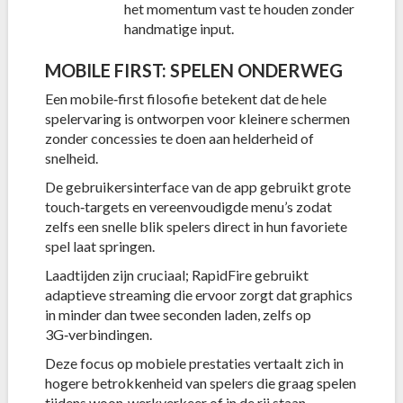
het momentum vast te houden zonder
handmatige input.
MOBILE FIRST: SPELEN ONDERWEG
Een mobile‑first filosofie betekent dat de hele
spelervaring is ontworpen voor kleinere schermen
zonder concessies te doen aan helderheid of
snelheid.
De gebruikersinterface van de app gebruikt grote
touch‑targets en vereenvoudigde menu’s zodat
zelfs een snelle blik spelers direct in hun favoriete
spel laat springen.
Laadtijden zijn cruciaal; RapidFire gebruikt
adaptieve streaming die ervoor zorgt dat graphics
in minder dan twee seconden laden, zelfs op
3G‑verbindingen.
Deze focus op mobiele prestaties vertaalt zich in
hogere betrokkenheid van spelers die graag spelen
tijdens woon‑werkverkeer of in de rij staan.