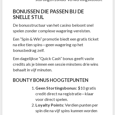
BONUSSEN DIE PASSEN BIJ DE
SNELLE STIJL
De bonusstructuur van het casino beloont snel
spelen zonder complexe wagering‑vereisten.
Een “Spin & Win” promotie biedt een gratis ticket
na elke tien spins—geen wagering op het
bonusbedrag zelf.
Een dagelijkse “Quick Cash” bonus geeft vaste
credits als je binnen een sessie minstens drie wins
behaalt in vijf minuten.
BOUNTY BONUS HOOGTEPUNTEN
Geen Stortingsbonus:
$10 gratis
credit direct na registratie—klaar
voor direct spelen.
Loyalty Points:
Verdien punten per
spin die na vijf spins kunnen worden