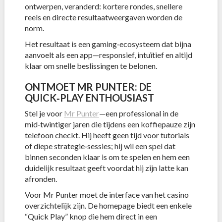
ontwerpen, veranderd: kortere rondes, snellere
reels en directe resultaatweergaven worden de
norm.
Het resultaat is een gaming‑ecosysteem dat bijna
aanvoelt als een app—responsief, intuïtief en altijd
klaar om snelle beslissingen te belonen.
ONTMOET MR PUNTER: DE
QUICK‑PLAY ENTHOUSIAST
Stel je voor
Mr Punter
—een professional in de
mid‑twintiger jaren die tijdens een koffiepauze zijn
telefoon checkt. Hij heeft geen tijd voor tutorials
of diepe strategie‑sessies; hij wil een spel dat
binnen seconden klaar is om te spelen en hem een
duidelijk resultaat geeft voordat hij zijn latte kan
afronden.
Voor Mr Punter moet de interface van het casino
overzichtelijk zijn. De homepage biedt een enkele
“Quick Play” knop die hem direct in een