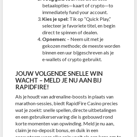
betaalopties—kaart of crypto—to
immediately fund your account.
Kies je spel:
Tik op “Quick Play,”
selecteer je favoriete titel, en begin
direct te spinnen of dealen.
Opnemen:
– Neem uit met je
gekozen methode; de meeste worden
binnen een uur bijgeschreven als je
e‑wallets of crypto gebruikt.
JOUW VOLGENDE SNELLE WIN
WACHT – MELD JE NU AAN BIJ
RAPIDFIRE!
Als je houdt van adrenaline‑boosts in plaats van
marathon‑sessies, biedt RapidFire Casino precies
wat je zoekt: snelle spellen, directe uitbetalingen
en een gebruikerservaring die is gebouwd rond
korte momenten van opwinding. Meld je nu aan,
claim je no‑deposit bonus, en duik in een
ecosysteem waar elke spin voelt als een kans om te