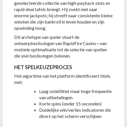
geselecteerde collectie van high‑payback slots en
rapid‑deal tafels brengt. Hij zoekt niet naar
enorme jackpots; hij streeft naar consistente kleine
winsten die zijn bankroll in leven houden en zijn
opwinding hoog.
Dit archetype van speler stuurt de
ontwerpbeslissingen van RapidFire Casino—van
mobiele optimalisatie tot de selectie van spellen
die snel beslissingen belonen.
HET SPELKEUZEPROCES
Het algoritme van het platform identificeert titels
met:
Laag volatilitiet maar hoge frequentie
van uitbetalingen
Korte spins (onder 15 seconden)
Duidelijke win/verlies indicatoren die
direct op het scherm verschijnen