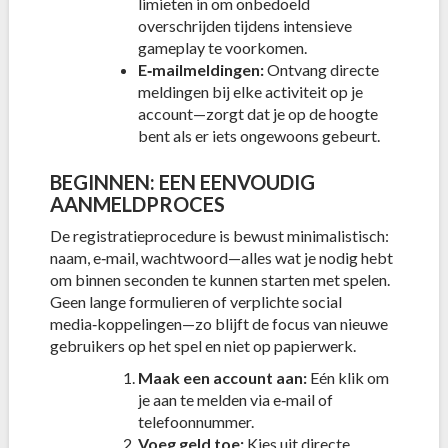
limieten in om onbedoeld
overschrijden tijdens intensieve
gameplay te voorkomen.
E‑mailmeldingen:
Ontvang directe
meldingen bij elke activiteit op je
account—zorgt dat je op de hoogte
bent als er iets ongewoons gebeurt.
BEGINNEN: EEN EENVOUDIG
AANMELDPROCES
De registratieprocedure is bewust minimalistisch:
naam, e‑mail, wachtwoord—alles wat je nodig hebt
om binnen seconden te kunnen starten met spelen.
Geen lange formulieren of verplichte social
media‑koppelingen—zo blijft de focus van nieuwe
gebruikers op het spel en niet op papierwerk.
Maak een account aan:
Eén klik om
je aan te melden via e‑mail of
telefoonnummer.
Voeg geld toe:
Kies uit directe