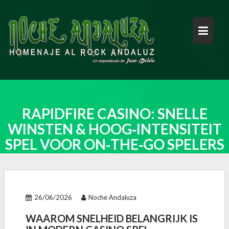
Saltar
al
contenido
RAPIDFIRE CASINO: SNELLE
WINSTEN & HOOG‑INTENSITEIT
SPEL VOOR ON‑THE‑GO SPELERS
26/06/2026
Noche Andaluza
WAAROM SNELHEID BELANGRIJK IS