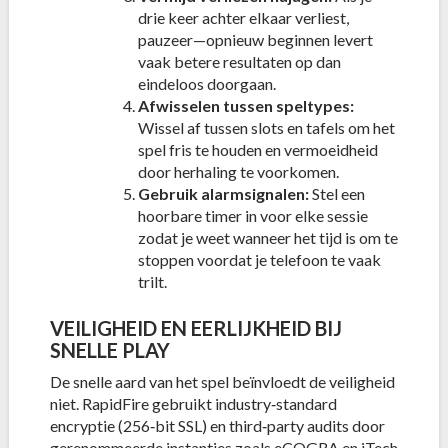
drie keer achter elkaar verliest,
pauzeer—opnieuw beginnen levert
vaak betere resultaten op dan
eindeloos doorgaan.
Afwisselen tussen speltypes:
Wissel af tussen slots en tafels om het
spel fris te houden en vermoeidheid
door herhaling te voorkomen.
Gebruik alarmsignalen:
Stel een
hoorbare timer in voor elke sessie
zodat je weet wanneer het tijd is om te
stoppen voordat je telefoon te vaak
trilt.
VEILIGHEID EN EERLIJKHEID BIJ
SNELLE PLAY
De snelle aard van het spel beïnvloedt de veiligheid
niet. RapidFire gebruikt industry‑standard
encryptie (256‑bit SSL) en third‑party audits door
gerenommeerde instanties zoals eCOGRA en iTech