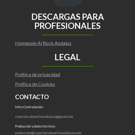
DESCARGAS PARA
PROFESIONALES
Homenaje Al Rock Andaluz
LEGAL
Política de privacidad
Política de Cookies
CONTACTO
Info y Contratación:
espectaculonocheandaluza@gmail.com
Producción y datos técnicos:
produccion@espectaculonocheandaluza.com