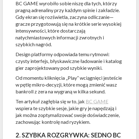
BC GAME wyrobiło sobie niszę dla tych, którzy
pragną adrenaliny przy każdym spinie i zakładzie.
Gdy ekran się rozświetla, zaczyna odliczanie—
gracze przygotowują się na krótkie serie wysokiej
intensywności, które dostarczają
natychmiastowych informacji zwrotnych i
szybkich nagród.
Design platformy odpowiada temu rytmowi:
czysty interfejs, błyskawiczne ładowanie i katalog
gier zaprojektowany pod szybkie wyniki.
Od momentu kliknięcia „Play” wciągnięci jesteście
w pętlę mikro‑decyzji, które mogą zmienić wasz
bankroll z zera na wygraną w kilka sekund.
Ten artykuł zagłębia się w to, jak
BC GAME
wspiera te szybkie sesje, jakie gry je napędzają i
jak można zoptymalizować swoje doświadczenie,
zachowując kontrolę nad ryzykiem.
2. SZYBKA ROZGRYWKA: SEDNO BC