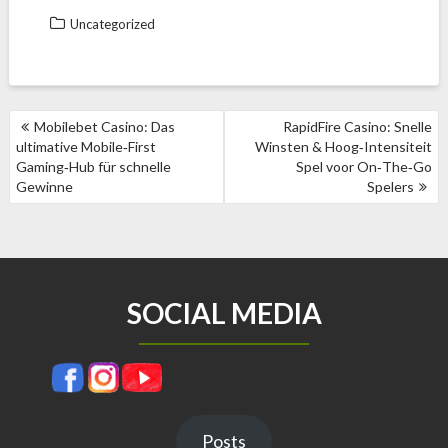
Uncategorized
NAVEGACIÓN
Mobilebet Casino: Das
RapidFire Casino: Snelle
DE
ultimative Mobile‑First
Winsten & Hoog‑Intensiteit
ENTRADAS
Gaming‑Hub für schnelle
Spel voor On‑The‑Go
Gewinne
Spelers
SOCIAL MEDIA
Posts