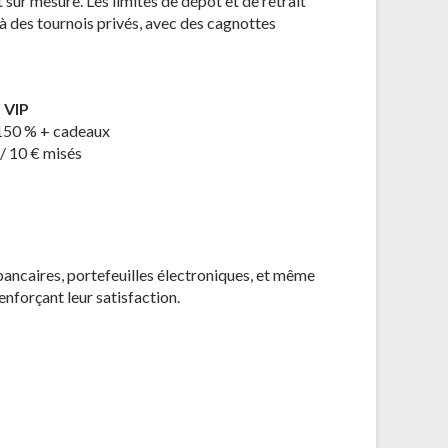
ur mesure. Les limites de dépôt et de retrait
 à des tournois privés, avec des cagnottes
 VIP
 150 % + cadeaux
 / 10 € misés
ancaires, portefeuilles électroniques, et même
enforçant leur satisfaction.