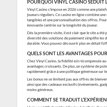
POURQUOI VINYL CASINO SÉDUIT L
Vinyl Casino s’impose en 2026 comme une platefo
joueurs réguliers. Ce casino en ligne combine un
tangibles et une personnalisation des offres. Pou
innovante centrée sur la longévité du joueur.
Dès la première visite, il est clair que le site a é
diversité des solutions de paiement simplifie les 
durable. Vous pouvez découvrir plus en détail l’of
QUELS SONT LES AVANTAGES POUR 
Chez Vinyl Casino, la fidélité est récompensée a
avantages croissants. De plus, un système de poin
rapidement grâce à une politique généreuse sur le
Les bonus ne se limitent pas aux offres de bienv
ainsi que des cadeaux exclusifs (événements, ga
moins généreux.
COMMENT SE TRADUIT L’EXPÉRIENC