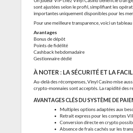
Un joueur VIP chez Vinyl Casino bénéficie d’un g
sont ajustées selon le profil, simplifiant les opé
importantes uniquement disponibles pour les mem
Pour une meilleure transparence, voici un tableau
Avantages
Bonus de dépôt
Points de fidélité
Cashback hebdomadaire
Gestionnaire dédié
À NOTER : LA SÉCURITÉ ET LA FACI
Au-delà des récompenses, Vinyl Casino mise aussi
crypto-monnaies sont acceptés. La rapidité des ret
AVANTAGES CLÉS DU SYSTÈME DE PAI
Multiples options adaptées aux beso
Retrait express pour les comptes VI
Conversion directe en crypto possib
Absence de frais cachés sur les tran