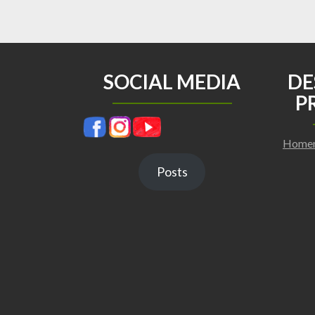
SOCIAL MEDIA
DE
P
Homen
Posts