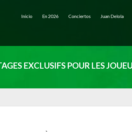
Inicio
En 2026
Conciertos
Juan Delola
TAGES EXCLUSIFS POUR LES JOUEU