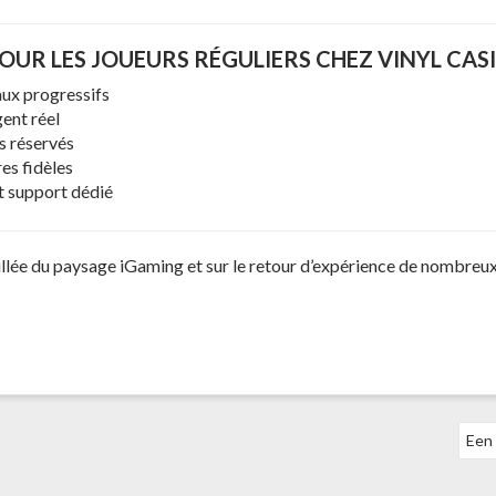
POUR LES JOUEURS RÉGULIERS CHEZ VINYL CAS
ux progressifs
gent réel
 réservés
es fidèles
t support dédié
illée du paysage iGaming et sur le retour d’expérience de nombreux
Een 