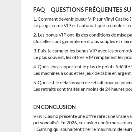
FAQ – QUESTIONS FRÉQUENTES SU
1. Comment devenir joueur VIP sur Vinyl Casino ?
Le programme VIP est automatique : cumulez simp
2. Les bonus VIP ont-ils des conditions de mise pa
Oui, elles sont généralement plus souples et clair
3. Puis-je cumuler les bonus VIP avec les promoti
Le plus souvent, les offres VIP remplacent les p
4. Quels jeux rapportent le plus de points fidélité 
Les machines à sous et les jeux de table en argen
5. Quel est le délai moyen de retrait pour un joueur
Les retraits sont traités en moins de 24 heures p
EN CONCLUSION
Vinyl Casino présente une offre rare : une vraie v
personnalisé. En 2026, ce casino confirme sa place
l’iGaming qui souhaitent tirer le maximum de leurs