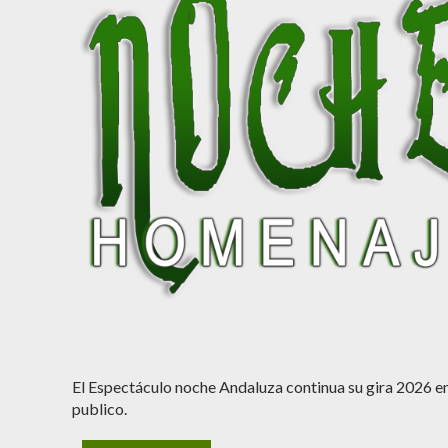
El Espectáculo noche Andaluza continua su gira 2026 en
publico.