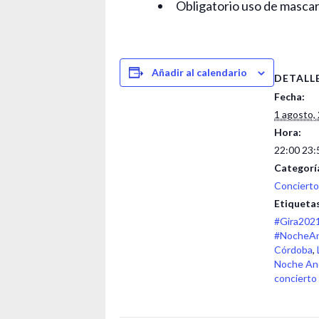
Obligatorio uso de mascari
Añadir al calendario
DETALL
Fecha:
1 agosto,
Hora:
22:00 23:
Categorí
Concierto
Etiquetas
#Gira202
#NocheAn
Córdoba
,
Noche An
concierto