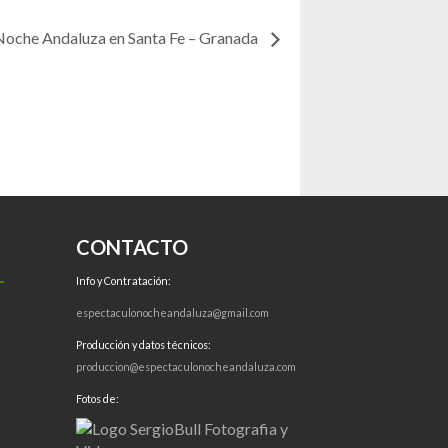
Noche Andaluza en Santa Fe – Granada
CONTACTO
Info y Contratación:
espectaculonocheandaluza@gmail.com
Producción y datos técnicos:
produccion@espectaculonocheandaluza.com
Fotos de: