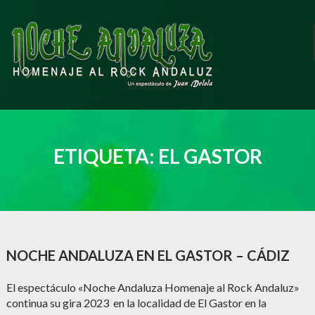
Saltar
al
contenido
ETIQUETA:
EL GASTOR
NOCHE ANDALUZA EN EL GASTOR – CÁDIZ
El espectáculo «Noche Andaluza Homenaje al Rock Andaluz»
continua su gira 2023 en la localidad de El Gastor en la