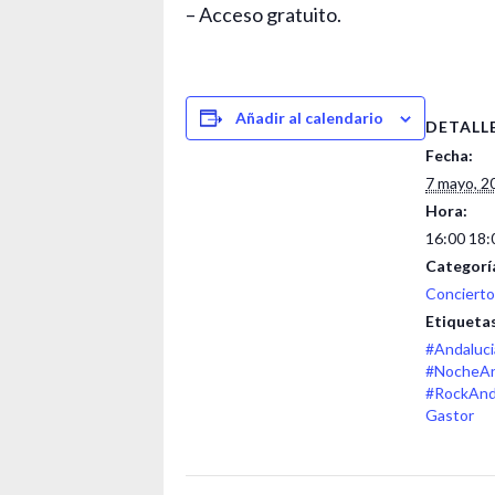
– Acceso gratuito.
Añadir al calendario
DETALL
Fecha:
7 mayo, 2
Hora:
16:00 18:
Categorí
Concierto
Etiquetas
#Andaluci
#NocheAn
#RockAnd
Gastor