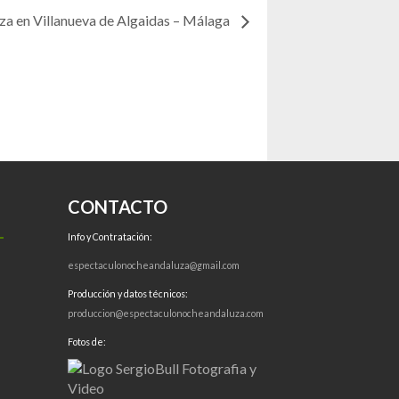
a en Villanueva de Algaidas – Málaga
CONTACTO
Info y Contratación:
espectaculonocheandaluza@gmail.com
Producción y datos técnicos:
produccion@espectaculonocheandaluza.com
Fotos de: