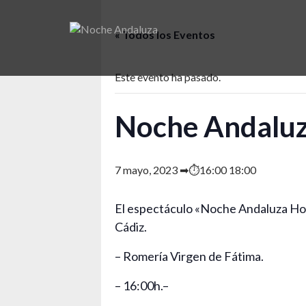
Saltar
al
« Todos los Eventos
contenido
Este evento ha pasado.
Noche Andaluza
7 mayo, 2023 ➡⏱16:00
18:00
El espectáculo «Noche Andaluza Home
Cádiz.
– Romería Virgen de Fátima.
– 16:00h.
–