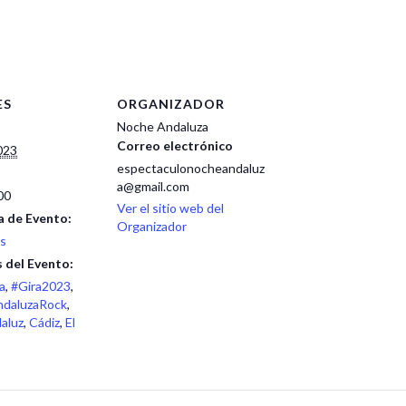
ES
ORGANIZADOR
Noche Andaluza
Correo electrónico
023
espectaculonocheandaluz
a@gmail.com
00
Ver el sitio web del
a de Evento:
Organizador
s
 del Evento:
a
,
#Gira2023
,
daluzaRock
,
aluz
,
Cádiz
,
El