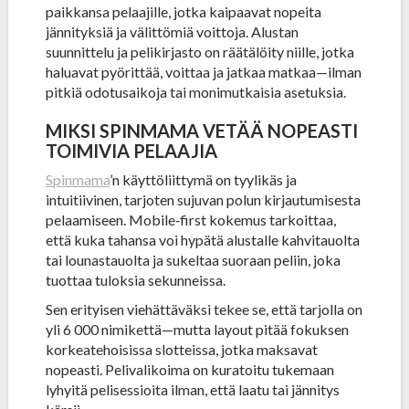
paikkansa pelaajille, jotka kaipaavat nopeita
jännityksiä ja välittömiä voittoja. Alustan
suunnittelu ja pelikirjasto on räätälöity niille, jotka
haluavat pyörittää, voittaa ja jatkaa matkaa—ilman
pitkiä odotusaikoja tai monimutkaisia asetuksia.
MIKSI SPINMAMA VETÄÄ NOPEASTI
TOIMIVIA PELAAJIA
Spinmama
’n käyttöliittymä on tyylikäs ja
intuitiivinen, tarjoten sujuvan polun kirjautumisesta
pelaamiseen. Mobile‑first kokemus tarkoittaa,
että kuka tahansa voi hypätä alustalle kahvitauolta
tai lounastauolta ja sukeltaa suoraan peliin, joka
tuottaa tuloksia sekunneissa.
Sen erityisen viehättäväksi tekee se, että tarjolla on
yli 6 000 nimikettä—mutta layout pitää fokuksen
korkeatehoisissa slotteissa, jotka maksavat
nopeasti. Pelivalikoima on kuratoitu tukemaan
lyhyitä pelisessioita ilman, että laatu tai jännitys