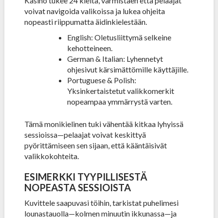
Kasino tukee 24 kieltä, varmistaen että pelaajat
voivat navigoida valikoissa ja lukea ohjeita
nopeasti riippumatta äidinkielestään.
English: Oletusliittymä selkeine
kehotteineen.
German & Italian: Lyhennetyt
ohjesivut kärsimättömille käyttäjille.
Portuguese & Polish:
Yksinkertaistetut valikkomerkit
nopeampaa ymmärrystä varten.
Tämä monikielinen tuki vähentää kitkaa lyhyissä
sessioissa—pelaajat voivat keskittyä
pyörittämiseen sen sijaan, että kääntäisivät
valikkokohteita.
ESIMERKKI TYYPILLISESTÄ
NOPEASTA SESSIOISTA
Kuvittele saapuvasi töihin, tarkistat puhelimesi
lounastauolla—kolmen minuutin ikkunassa—ja