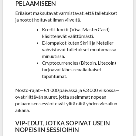
PELAAMISEEN
Erilaiset maksutavat varmistavat, että talletukset
ja nostot hoituvat ilman viiveitä.
Kredit‑kortit (Visa, MasterCard)
käsittelevät välittömästi.
E‑lompakot kuten Skrill ja Neteller
vahvistavat talletukset muutamassa
minuutissa.
Cryptocurrencies (Bitcoin, Litecoin)
tarjoavat lähes reaaliaikaiset
tapahtumat.
Nosto‑rajat—€1 000 päivässä ja €3 000 viikossa—
ovat riittävän suuret, jotta useimmat nopean
pelaamisen sessiot eivät ylitä niitä yhden vierailun
aikana.
VIP-EDUT, JOTKA SOPIVAT USEIN
NOPEISIIN SESSIOIHIN