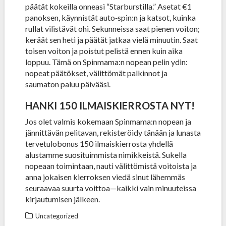
päätät kokeilla onneasi “Starburstilla.” Asetat €1
panoksen, käynnistät auto‑spin:n ja katsot, kuinka
rullat vilistävät ohi. Sekunneissa saat pienen voiton;
keräät sen heti ja päätät jatkaa vielä minuutin. Saat
toisen voiton ja poistut pelistä ennen kuin aika
loppuu. Tämä on Spinmama:n nopean pelin ydin:
nopeat päätökset, välittömät palkinnot ja
saumaton paluu päivääsi.
HANKI 150 ILMAISKIERROSTA NYT!
Jos olet valmis kokemaan Spinmama:n nopean ja
jännittävän pelitavan, rekisteröidy tänään ja lunasta
tervetulobonus 150 ilmaiskierrosta yhdellä
alustamme suosituimmista nimikkeistä. Sukella
nopeaan toimintaan, nauti välittömistä voitoista ja
anna jokaisen kierroksen viedä sinut lähemmäs
seuraavaa suurta voittoa—kaikki vain minuuteissa
kirjautumisen jälkeen.
Uncategorized