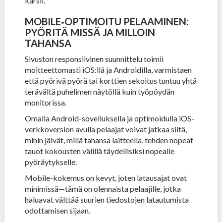
kärsii.
MOBILE‑OPTIMOITU PELAAMINEN:
PYÖRITÄ MISSÄ JA MILLOIN
TAHANSA
Sivuston responsiivinen suunnittelu toimii
moitteettomasti iOS:llä ja Androidilla, varmistaen
että pyörivä pyörä tai korttien sekoitus tuntuu yhtä
terävältä puhelimen näytöllä kuin työpöydän
monitorissa.
Omalla Android-sovelluksella ja optimoidulla iOS-
verkkoversion avulla pelaajat voivat jatkaa siitä,
mihin jäivät, millä tahansa laitteella, tehden nopeat
tauot kokousten välillä täydellisiksi nopealle
pyöräytykselle.
Mobile-kokemus on kevyt, joten latausajat ovat
minimissä—tämä on olennaista pelaajille, jotka
haluavat välttää suurien tiedostojen latautumista
odottamisen sijaan.