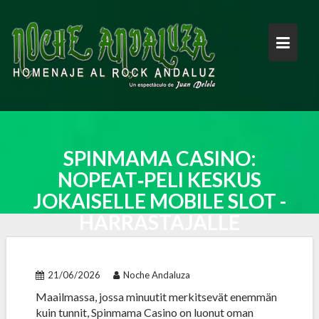
Saltar
al
contenido
SPINMAMA CASINO:
NOPEAT‑PELI KESKUS
JOKAISELLE MOBILE SLOT -
HARRASTAJALLE
21/06/2026
Noche Andaluza
Maailmassa, jossa minuutit merkitsevät enemmän
kuin tunnit, Spinmama Casino on luonut oman