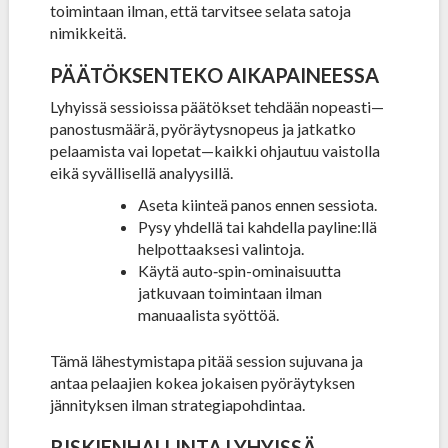
toimintaan ilman, että tarvitsee selata satoja
nimikkeitä.
PÄÄTÖKSENTEKO AIKAPAINEESSA
Lyhyissä sessioissa päätökset tehdään nopeasti—
panostusmäärä, pyöräytysnopeus ja jatkatko
pelaamista vai lopetat—kaikki ohjautuu vaistolla
eikä syvällisellä analyysillä.
Aseta kiinteä panos ennen sessiota.
Pysy yhdellä tai kahdella payline:llä
helpottaaksesi valintoja.
Käytä auto‑spin-ominaisuutta
jatkuvaan toimintaan ilman
manuaalista syöttöä.
Tämä lähestymistapa pitää session sujuvana ja
antaa pelaajien kokea jokaisen pyöräytyksen
jännityksen ilman strategiapohdintaa.
RISKIENHALLINTA LYHYISSÄ