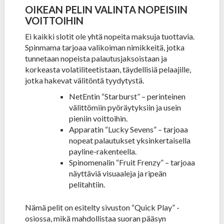
OIKEAN PELIN VALINTA NOPEISIIN
VOITTOIHIN
Ei kaikki slotit ole yhtä nopeita maksuja tuottavia.
Spinmama tarjoaa valikoiman nimikkeitä, jotka
tunnetaan nopeista palautusjaksoistaan ja
korkeasta volatiliteetistaan, täydellisiä pelaajille,
jotka hakevat välitöntä tyydytystä.
NetEntin “Starburst” – perinteinen
välittömiin pyöräytyksiin ja usein
pieniin voittoihin.
Apparatin “Lucky Sevens” – tarjoaa
nopeat palautukset yksinkertaisella
payline-rakenteella.
Spinomenalin “Fruit Frenzy” – tarjoaa
näyttäviä visuaaleja ja ripeän
pelitahtiin.
Nämä pelit on esitelty sivuston “Quick Play” -
osiossa, mikä mahdollistaa suoran pääsyn