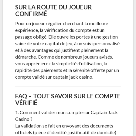
SUR LA ROUTE DU JOUEUR
CONFIRMÉ
Pour un joueur régulier cherchant la meilleure
expérience, la vérification du compte est un
passage obligé. Elle ouvre les portes à une gestion
saine de votre capital de jeu, à un suivi personnalisé
et à des avantages qui justifient pleinement la
démarche. Comme de nombreux joueurs avisés,
vous apprécierez la simplicité d’utilisation, la
rapidité des paiements et la sérénité offerte par un
compte validé sur captain jack casino.
FAQ – TOUT SAVOIR SUR LE COMPTE
VÉRIFIÉ
1. Comment valider mon compte sur Captain Jack
Casino ?
La validation se fait en envoyant des documents
officiels (pièce d’identité, justificatif de domicile)