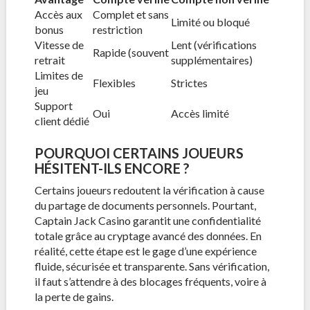
Accès aux
Complet et sans
Limité ou bloqué
bonus
restriction
Vitesse de
Lent (vérifications
Rapide (souvent
retrait
supplémentaires)
Limites de
Flexibles
Strictes
jeu
Support
Oui
Accès limité
client dédié
POURQUOI CERTAINS JOUEURS
HÉSITENT-ILS ENCORE ?
Certains joueurs redoutent la vérification à cause
du partage de documents personnels. Pourtant,
Captain Jack Casino garantit une confidentialité
totale grâce au cryptage avancé des données. En
réalité, cette étape est le gage d’une expérience
fluide, sécurisée et transparente. Sans vérification,
il faut s’attendre à des blocages fréquents, voire à
la perte de gains.