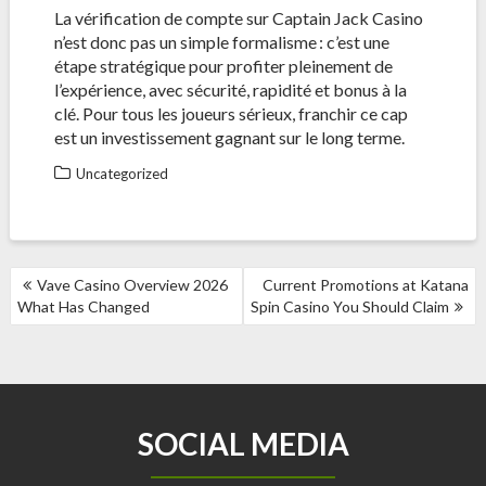
La vérification de compte sur Captain Jack Casino
n’est donc pas un simple formalisme : c’est une
étape stratégique pour profiter pleinement de
l’expérience, avec sécurité, rapidité et bonus à la
clé. Pour tous les joueurs sérieux, franchir ce cap
est un investissement gagnant sur le long terme.
Uncategorized
NAVEGACIÓN
Vave Casino Overview 2026
Current Promotions at Katana
DE
What Has Changed
Spin Casino You Should Claim
ENTRADAS
SOCIAL MEDIA