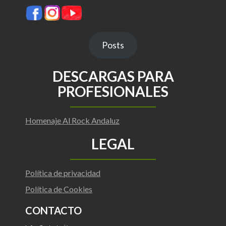
Posts
DESCARGAS PARA
PROFESIONALES
Homenaje Al Rock Andaluz
LEGAL
Política de privacidad
Política de Cookies
CONTACTO