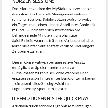
KURZEN SESSIONS
Das Markenzeichen der MyStake‑Nutzerbasis ist
diszipliniertes Bankroll‑Management während
schneller Sessions. Spieler setzen typischerweise
ein Tageslimit—einen kleinen Anteil ihres Bankrolls
(z.B. 5%)—und halten sich strikt daran. Sie
behandeln jede Minute als unabhängige
Spiel‑Einheit; wenn sie früh eine Verlustserie haben,
hören sie einfach auf, anstatt Verluste über längere
Zeiträume zu jagen.
Dieser konservative, aber aggressive Ansatz
ermöglicht es Spielern, mehrere kurze
Burst‑Phasen zu genießen, ohne während einer
einzigen Session ihr gesamtes Bankroll zu riskieren
—ein essentielles Gleichgewicht für
High‑Intensity‑Spiel‑Enthusiasten.
DIE EMOTIONEN HINTER QUICK PLAY
Adrenalin durch schnelle Ergebnisse zu erzeugen,