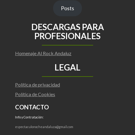
Posts
DESCARGAS PARA
PROFESIONALES
Homenaje Al Rock Andaluz
LEGAL
Política de privacidad
Política de Cookies
CONTACTO
Info y Contratación:
espectaculonocheandaluza@gmail.com