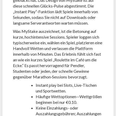
geknackt hat. Das Design von MyStake ist auf
diese schnellen Glücks‑Pulse abgestimmt. Die
„Instant Play“-Funktion lädt Spiele innerhalb von
Sekunden, sodass Sie nicht auf Downloads oder
langsame Serverantworten warten müssen.
Was MyStake auszeichnet, ist die Betonung auf
kurze, hochintensive Sessions. Spieler loggen sich
typischerweise ein, wählen ein Spiel, platzieren eine
Handvoll Wetten und verlassen die Plattform
innerhalb von Minuten. Das Erlebnis fühlt sich fast
an wie ein kurzes Spiel „Roulette im Café um die
Ecke.“ Es passt hervorragend für Pendler,
Studenten oder jeden, der schnelle Gewinne
gegenüber Marathon‑Sessions bevorzugt.
Instant play bei Slots, Live-Tischen
und Sportwetten.
Häufige Wettoptionen—Wettgrößen
beginnen bei nur €0.10.
Keine Einzahlungs- oder
Auszahlungsgebühren; Auszahlungen