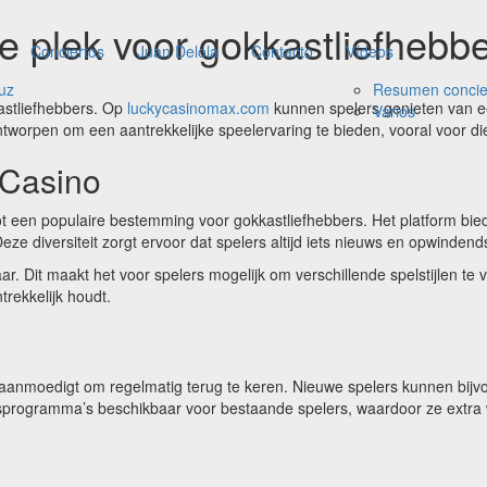
e plek voor gokkastliefhebb
Conciertos
Juan Delola
Contacto
Vídeos
uz
Resumen concie
kastliefhebbers. Op
luckycasinomax.com
kunnen spelers genieten van e
Varios
ontworpen om een aantrekkelijke speelervaring te bieden, vooral voor d
 Casino
t een populaire bestemming voor gokkastliefhebbers. Het platform bied
ze diversiteit zorgt ervoor dat spelers altijd iets nieuws en opwinde
aar. Dit maakt het voor spelers mogelijk om verschillende spelstijlen t
trekkelijk houdt.
 aanmoedigt om regelmatig terug te keren. Nieuwe spelers kunnen bijv
teitsprogramma’s beschikbaar voor bestaande spelers, waardoor ze ext