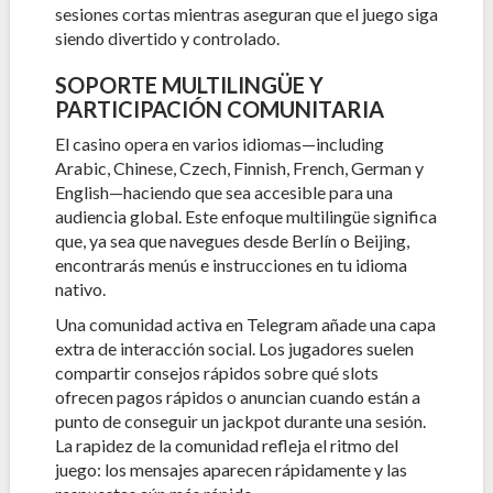
sesiones cortas mientras aseguran que el juego siga
siendo divertido y controlado.
SOPORTE MULTILINGÜE Y
PARTICIPACIÓN COMUNITARIA
El casino opera en varios idiomas—including
Arabic, Chinese, Czech, Finnish, French, German y
English—haciendo que sea accesible para una
audiencia global. Este enfoque multilingüe significa
que, ya sea que navegues desde Berlín o Beijing,
encontrarás menús e instrucciones en tu idioma
nativo.
Una comunidad activa en Telegram añade una capa
extra de interacción social. Los jugadores suelen
compartir consejos rápidos sobre qué slots
ofrecen pagos rápidos o anuncian cuando están a
punto de conseguir un jackpot durante una sesión.
La rapidez de la comunidad refleja el ritmo del
juego: los mensajes aparecen rápidamente y las