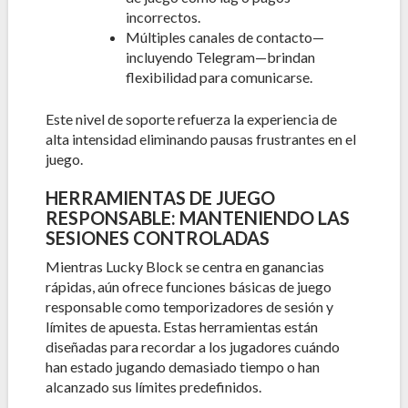
incorrectos.
Múltiples canales de contacto—
incluyendo Telegram—brindan
flexibilidad para comunicarse.
Este nivel de soporte refuerza la experiencia de
alta intensidad eliminando pausas frustrantes en el
juego.
HERRAMIENTAS DE JUEGO
RESPONSABLE: MANTENIENDO LAS
SESIONES CONTROLADAS
Mientras Lucky Block se centra en ganancias
rápidas, aún ofrece funciones básicas de juego
responsable como temporizadores de sesión y
límites de apuesta. Estas herramientas están
diseñadas para recordar a los jugadores cuándo
han estado jugando demasiado tiempo o han
alcanzado sus límites predefinidos.