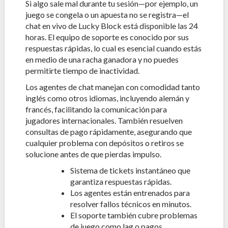
Si algo sale mal durante tu sesión—por ejemplo, un
juego se congela o un apuesta no se registra—el
chat en vivo de Lucky Block está disponible las 24
horas. El equipo de soporte es conocido por sus
respuestas rápidas, lo cual es esencial cuando estás
en medio de una racha ganadora y no puedes
permitirte tiempo de inactividad.
Los agentes de chat manejan con comodidad tanto
inglés como otros idiomas, incluyendo alemán y
francés, facilitando la comunicación para
jugadores internacionales. También resuelven
consultas de pago rápidamente, asegurando que
cualquier problema con depósitos o retiros se
solucione antes de que pierdas impulso.
Sistema de tickets instantáneo que
garantiza respuestas rápidas.
Los agentes están entrenados para
resolver fallos técnicos en minutos.
El soporte también cubre problemas
de juego como lag o pagos