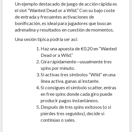
Un ejemplo destacado de juego de acción rápida es
el slot “Wanted Dead or a Wild.” Con su bajo coste
de entrada y frecuentes activaciones de
bonificación, es ideal para jugadores que buscan
adrenalina y resultados en cuestión de momentos.
Una sesión típica podría ser así:
Haz una apuesta de €0.20 en “Wanted
Dead or a Wild.”
Gira rápidamente—usualmente tres
spins por minuto.
Si activas tres símbolos “Wild” en una
línea activa, ganas al instante.
Si consigues el símbolo scatter, entras
en free spins donde cada giro puede
producir pagos instantáneos.
Después de tres spins exitosos (o si
pierdes tres seguidos), decide si
continúas o sales.