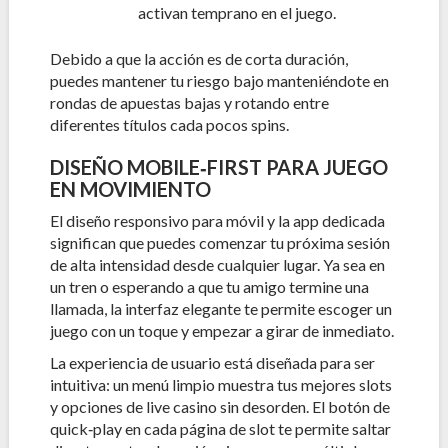
activan temprano en el juego.
Debido a que la acción es de corta duración,
puedes mantener tu riesgo bajo manteniéndote en
rondas de apuestas bajas y rotando entre
diferentes títulos cada pocos spins.
DISEÑO MOBILE‑FIRST PARA JUEGO
EN MOVIMIENTO
El diseño responsivo para móvil y la app dedicada
significan que puedes comenzar tu próxima sesión
de alta intensidad desde cualquier lugar. Ya sea en
un tren o esperando a que tu amigo termine una
llamada, la interfaz elegante te permite escoger un
juego con un toque y empezar a girar de inmediato.
La experiencia de usuario está diseñada para ser
intuitiva: un menú limpio muestra tus mejores slots
y opciones de live casino sin desorden. El botón de
quick‑play en cada página de slot te permite saltar