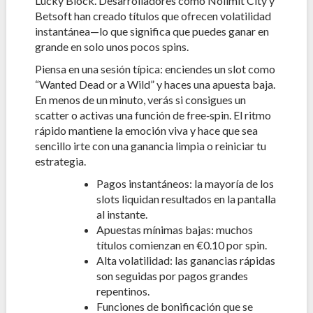
Lucky Block. Desarrolladores como Nolimit City y
Betsoft han creado títulos que ofrecen volatilidad
instantánea—lo que significa que puedes ganar en
grande en solo unos pocos spins.
Piensa en una sesión típica: enciendes un slot como
“Wanted Dead or a Wild” y haces una apuesta baja.
En menos de un minuto, verás si consigues un
scatter o activas una función de free‑spin. El ritmo
rápido mantiene la emoción viva y hace que sea
sencillo irte con una ganancia limpia o reiniciar tu
estrategia.
Pagos instantáneos: la mayoría de los
slots liquidan resultados en la pantalla
al instante.
Apuestas mínimas bajas: muchos
títulos comienzan en €0.10 por spin.
Alta volatilidad: las ganancias rápidas
son seguidas por pagos grandes
repentinos.
Funciones de bonificación que se