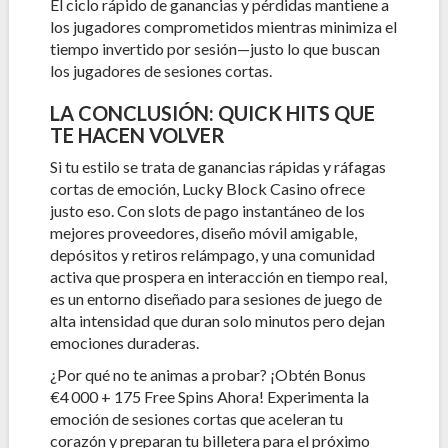
El ciclo rápido de ganancias y pérdidas mantiene a
los jugadores comprometidos mientras minimiza el
tiempo invertido por sesión—justo lo que buscan
los jugadores de sesiones cortas.
LA CONCLUSIÓN: QUICK HITS QUE
TE HACEN VOLVER
Si tu estilo se trata de ganancias rápidas y ráfagas
cortas de emoción, Lucky Block Casino ofrece
justo eso. Con slots de pago instantáneo de los
mejores proveedores, diseño móvil amigable,
depósitos y retiros relámpago, y una comunidad
activa que prospera en interacción en tiempo real,
es un entorno diseñado para sesiones de juego de
alta intensidad que duran solo minutos pero dejan
emociones duraderas.
¿Por qué no te animas a probar? ¡Obtén Bonus
€4 000 + 175 Free Spins Ahora! Experimenta la
emoción de sesiones cortas que aceleran tu
corazón y preparan tu billetera para el próximo