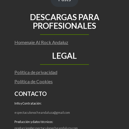
DESCARGAS PARA
PROFESIONALES
Homenaje Al Rock Andaluz
LEGAL
Política de privacidad
Política de Cookies
CONTACTO
Info y Contratación:
espectaculonocheandaluza@gmail.com
Producción y datos técnicos:
produccion@espectaculonocheandaluza.com