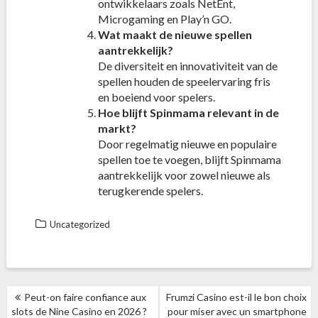
ontwikkelaars zoals NetEnt,
Microgaming en Play’n GO.
Wat maakt de nieuwe spellen
aantrekkelijk?
De diversiteit en innovativiteit van de
spellen houden de speelervaring fris
en boeiend voor spelers.
Hoe blijft Spinmama relevant in de
markt?
Door regelmatig nieuwe en populaire
spellen toe te voegen, blijft Spinmama
aantrekkelijk voor zowel nieuwe als
terugkerende spelers.
Uncategorized
NAVEGACIÓN
Peut-on faire confiance aux
Frumzi Casino est-il le bon choix
DE
slots de Nine Casino en 2026 ?
pour miser avec un smartphone