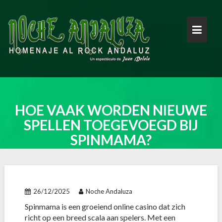
Saltar
al
contenido
HOE VAAK WORDEN NIEUWE
SPELLEN TOEGEVOEGD BIJ
SPINMAMA?
26/12/2025
Noche Andaluza
Spinmama is een groeiend online casino dat zich
richt op een breed scala aan spelers. Met een