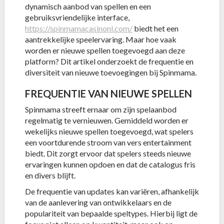
dynamisch aanbod van spellen en een
gebruiksvriendelijke interface,
https://spinmamacasinonl.com/
biedt het een
aantrekkelijke speelervaring. Maar hoe vaak
worden er nieuwe spellen toegevoegd aan deze
platform? Dit artikel onderzoekt de frequentie en
diversiteit van nieuwe toevoegingen bij Spinmama.
FREQUENTIE VAN NIEUWE SPELLEN
Spinmama streeft ernaar om zijn spelaanbod
regelmatig te vernieuwen. Gemiddeld worden er
wekelijks nieuwe spellen toegevoegd, wat spelers
een voortdurende stroom van vers entertainment
biedt. Dit zorgt ervoor dat spelers steeds nieuwe
ervaringen kunnen opdoen en dat de catalogus fris
en divers blijft.
De frequentie van updates kan variëren, afhankelijk
van de aanlevering van ontwikkelaars en de
populariteit van bepaalde speltypes. Hierbij ligt de