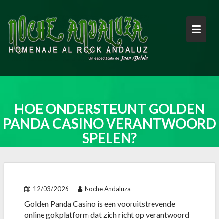
Saltar
al
contenido
HOE ONDERSTEUNT GOLDEN
PANDA CASINO VERANTWOORD
SPELEN?
12/03/2026
Noche Andaluza
Golden Panda Casino is een vooruitstrevende
online gokplatform dat zich richt op verantwoord