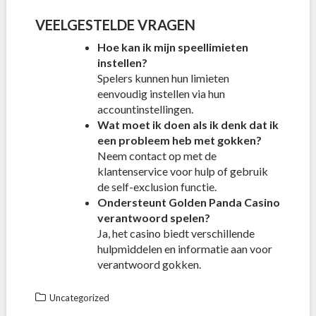
VEELGESTELDE VRAGEN
Hoe kan ik mijn speellimieten
instellen?
Spelers kunnen hun limieten
eenvoudig instellen via hun
accountinstellingen.
Wat moet ik doen als ik denk dat ik
een probleem heb met gokken?
Neem contact op met de
klantenservice voor hulp of gebruik
de self-exclusion functie.
Ondersteunt Golden Panda Casino
verantwoord spelen?
Ja, het casino biedt verschillende
hulpmiddelen en informatie aan voor
verantwoord gokken.
Uncategorized