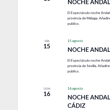
B
NOCHE ANDAL
i
a
Ú
o
l
S
n
El Espectáculo noche Andalu
a
Q
a
provincia de Málaga. Añadir
b
U
l
publico.
r
E
a
a
D
f
c
A
e
15 agosto
l
SÁB
Y
c
15
a
NOCHE ANDALU
V
h
v
I
a
e
S
El Espectáculo noche Andaluz
.
.
T
provincia de Sevilla. Añadi
B
A
publico.
u
S
s
D
c
E
16 agosto
DOM
a
E
16
E
NOCHE ANDAL
V
v
E
CÁDIZ
e
N