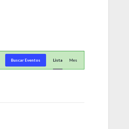
N
A
Buscar Eventos
Lista
Mes
V
E
G
A
C
I
Ó
N
D
E
V
I