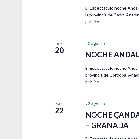
n
T
El Espectáculo noche Andalu
t
O
la provincia de Cádiz. Añad
o
S
publico.
s
p
a
r
20 agosto
JUE
20
a
NOCHE ANDAL
l
a
El Espectáculo noche Andalu
p
provincia de Córdoba. Añadi
a
publico.
l
a
b
22 agosto
r
SÁB
22
a
NOCHE ÇANDA
c
– GRANADA
l
a
v
El Espectáculo noche Andalu