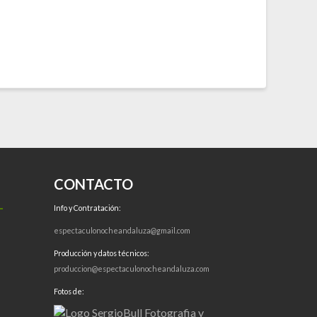
CONTACTO
Info y Contratación:
espectaculonocheandaluza@gmail.com
Producción y datos técnicos:
produccion@espectaculonocheandaluza.com
Fotos de: