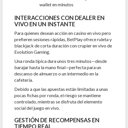
wallet en minutos
INTERACCIONES CON DEALER EN
VIVO EN UN INSTANTE
Para quienes desean acción en casino en vivo pero
prefieren sesiones rápidas, BetPlay ofrece ruleta y
blackjack de corta duración con crupier en vivo de
Evolution Gaming.
Una ronda típica dura unos tres minutos—desde
barajar hasta la mano final—perfecta para un
descanso de almuerzo o un intermedio en la
cafetería.
Debido a que las apuestas están limitadas a unas
pocas fichas por ronda, el riesgo se mantiene
controlado, mientras se disfruta del elemento
social del juego en vivo.
GESTIÓN DE RECOMPENSAS EN
TIEMPO REAL