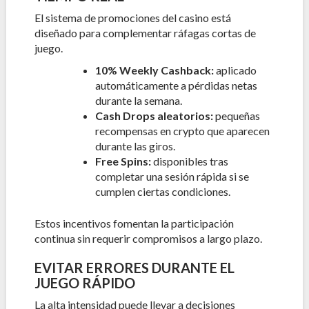
El sistema de promociones del casino está
diseñado para complementar ráfagas cortas de
juego.
10% Weekly Cashback:
aplicado
automáticamente a pérdidas netas
durante la semana.
Cash Drops aleatorios:
pequeñas
recompensas en crypto que aparecen
durante las giros.
Free Spins:
disponibles tras
completar una sesión rápida si se
cumplen ciertas condiciones.
Estos incentivos fomentan la participación
continua sin requerir compromisos a largo plazo.
EVITAR ERRORES DURANTE EL
JUEGO RÁPIDO
La alta intensidad puede llevar a decisiones