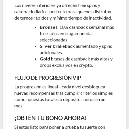
Los niveles inferiores ya ofrecen free spins y
rakeback diario—perfecto para quienes disfrutan
de turnos rápidos y mínimo tiempo de inactividad.
Bronze I:
10% cashback semanal más
free spins en tragamonedas
seleccionadas.
Silver I:
rakeback aumentado y spins
adicionales.
Gold I:
tasas de cashback más altas y
drops exclusivos en crypto.
FLUJO DE PROGRESIÓN VIP
La progresión es lineal—cada nivel desbloquea
nuevas recompensas tras cumplir criterios simples
como apuestas totales o depósitos netos en un
mes.
¡OBTÉN TU BONO AHORA!
Si estás listo para poner a prueba tu suerte con