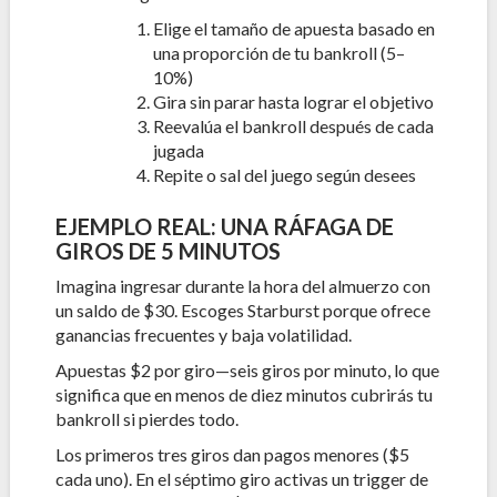
Elige el tamaño de apuesta basado en
una proporción de tu bankroll (5–
10%)
Gira sin parar hasta lograr el objetivo
Reevalúa el bankroll después de cada
jugada
Repite o sal del juego según desees
EJEMPLO REAL: UNA RÁFAGA DE
GIROS DE 5 MINUTOS
Imagina ingresar durante la hora del almuerzo con
un saldo de $30. Escoges Starburst porque ofrece
ganancias frecuentes y baja volatilidad.
Apuestas $2 por giro—seis giros por minuto, lo que
significa que en menos de diez minutos cubrirás tu
bankroll si pierdes todo.
Los primeros tres giros dan pagos menores ($5
cada uno). En el séptimo giro activas un trigger de