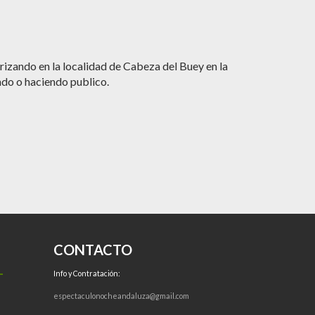
izando en la localidad de Cabeza del Buey en la
ndo o haciendo publico.
CONTACTO
Info y Contratación:
espectaculonocheandaluza@gmail.com