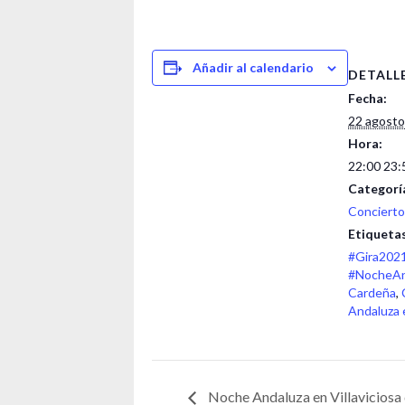
Añadir al calendario
DETALL
Fecha:
22 agosto
Hora:
22:00 23:
Categorí
Concierto
Etiquetas
#Gira202
#NocheAn
Cardeña
,
Andaluza 
Noche Andaluza en Villavicios