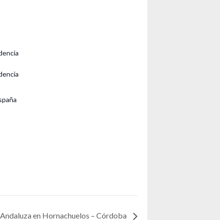
dencia
dencia
spaña
Andaluza en Hornachuelos – Córdoba