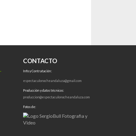
CONTACTO
Info y Contratación:
espectaculonocheandaluza@gmail.com
Producción y datos técnicos:
produccion@espectaculonocheandaluza.com
Fotos de: