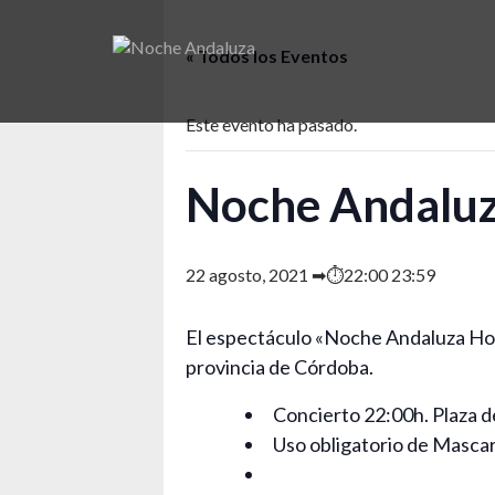
Saltar
al
« Todos los Eventos
contenido
Este evento ha pasado.
Noche Andaluz
22 agosto, 2021 ➡⏱22:00
23:59
El espectáculo «Noche Andaluza Home
provincia de Córdoba.
Concierto 22:00h. Plaza 
Uso obligatorio de Mascari