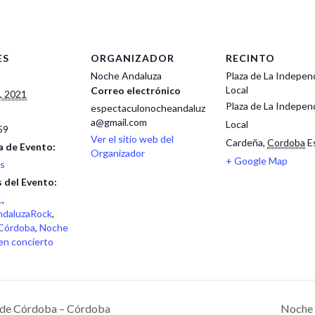
ES
ORGANIZADOR
RECINTO
Noche Andaluza
Plaza de La Indepen
Local
Correo electrónico
, 2021
Plaza de La Indepen
espectaculonocheandaluz
a@gmail.com
Local
59
Ver el sitio web del
Cardeña
,
Cordoba
E
a de Evento:
Organizador
+ Google Map
s
 del Evento:
1
,
daluzaRock
,
Córdoba
,
Noche
en concierto
a de Córdoba – Córdoba
Noche 