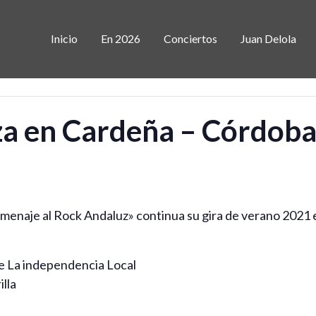
Inicio
En 2026
Conciertos
Juan Delola
a en Cardeña – Córdob
naje al Rock Andaluz» continua su gira de verano 2021 en
de La independencia Local
lla