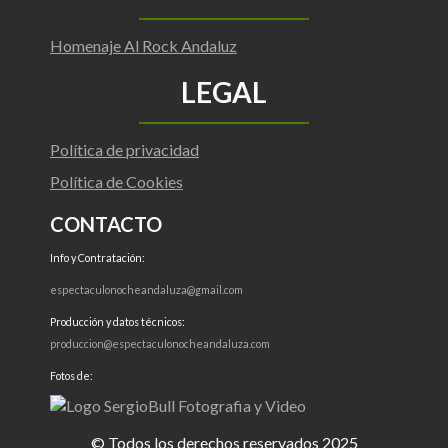
O
S
Homenaje Al Rock Andaluz
LEGAL
Política de privacidad
Política de Cookies
CONTACTO
Info y Contratación:
espectaculonocheandaluza@gmail.com
Producción y datos técnicos:
produccion@espectaculonocheandaluza.com
Fotos de:
© Todos los derechos reservados 2025